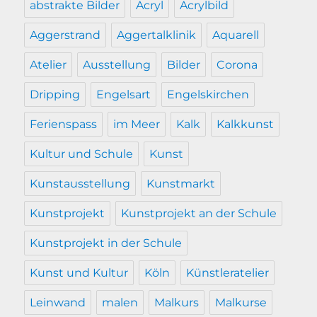
abstrakte Bilder
Acryl
Acrylbild
Aggerstrand
Aggertalklinik
Aquarell
Atelier
Ausstellung
Bilder
Corona
Dripping
Engelsart
Engelskirchen
Ferienspass
im Meer
Kalk
Kalkkunst
Kultur und Schule
Kunst
Kunstausstellung
Kunstmarkt
Kunstprojekt
Kunstprojekt an der Schule
Kunstprojekt in der Schule
Kunst und Kultur
Köln
Künstleratelier
Leinwand
malen
Malkurs
Malkurse