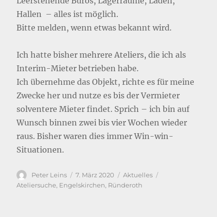
Leerstehende Büros, Lagerräume, Läden,
Hallen – alles ist möglich.
Bitte melden, wenn etwas bekannt wird.
Ich hatte bisher mehrere Ateliers, die ich als
Interim-Mieter betrieben habe.
Ich übernehme das Objekt, richte es für meine
Zwecke her und nutze es bis der Vermieter
solventere Mieter findet. Sprich – ich bin auf
Wunsch binnen zwei bis vier Wochen wieder
raus. Bisher waren dies immer Win-win-
Situationen.
Autor
Veröffentlicht
Kategorien
Schlagwörter
Peter Leins
7. März 2020
Aktuelles
am
Ateliersuche
,
Engelskirchen
,
Ründeroth