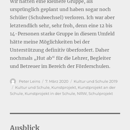
Wir hatten eine kleinere Gruppe, als
ursprünglich geplant und haben sogar noch
Schüler (Schulwechsel) verloren. Ich war aber
letztendlich sehr, sehr froh, denn eine 12 bis
14-Personen starke Gruppe in diesem Umfeld
hätte meine Möglichkeiten bei der
Unterstützung definitiv überfordert. Daher
nochmals „Hut ab“ für die Lehrer, Begleiter
und Betreuer im Bereich der Förderschulen.
Autor
Veröffentlicht
Kategorien
Peter Leins
7. März 2020
Kultur und Schule 2019
am
Schlagwörter
Kultur und Schule
,
Kunstprojekt
,
Kunstprojekt an der
Schule
,
Kunstprojekt in der Schule
,
NRW
,
Schulprojekt
Ausblick