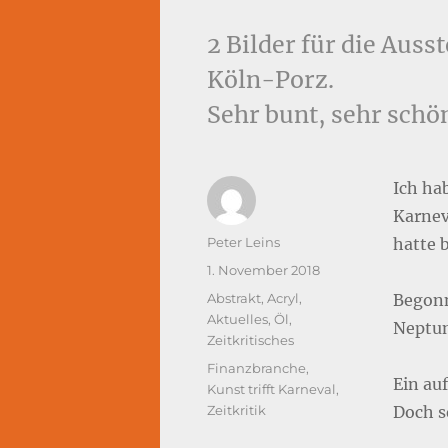
2 Bilder für die Auss
Köln-Porz.
Sehr bunt, sehr schön
Ich hab
Karnev
Autor
Peter Leins
hatte b
Veröffentlicht
1. November 2018
am
Kategorien
Abstrakt
,
Acryl
,
Begonn
Aktuelles
,
Öl
,
Neptu
Zeitkritisches
Schlagwörter
Finanzbranche
,
Ein auf
Kunst trifft Karneval
,
Zeitkritik
Doch s