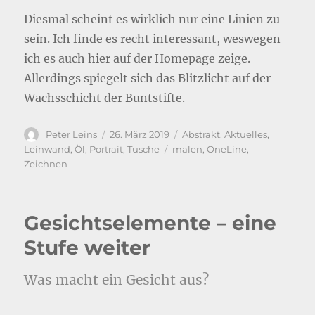
Diesmal scheint es wirklich nur eine Linien zu
sein. Ich finde es recht interessant, weswegen
ich es auch hier auf der Homepage zeige.
Allerdings spiegelt sich das Blitzlicht auf der
Wachsschicht der Buntstifte.
Autor
Veröffentlicht
Kategorien
Peter Leins
26. März 2019
Abstrakt
,
Aktuelles
,
am
Schlagwörter
Leinwand
,
Öl
,
Portrait
,
Tusche
malen
,
OneLine
,
Zeichnen
Gesichtselemente – eine
Stufe weiter
Was macht ein Gesicht aus?