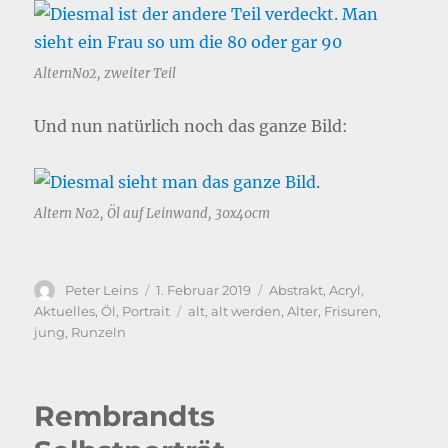
AlternNo2, zweiter Teil
Und nun natürlich noch das ganze Bild:
Altern No2, Öl auf Leinwand, 30x40cm
Autor
Veröffentlicht
Kategorien
Peter Leins
1. Februar 2019
Abstrakt
,
Acryl
,
am
Schlagwörter
Aktuelles
,
Öl
,
Portrait
alt
,
alt werden
,
Alter
,
Frisuren
,
jung
,
Runzeln
Rembrandts