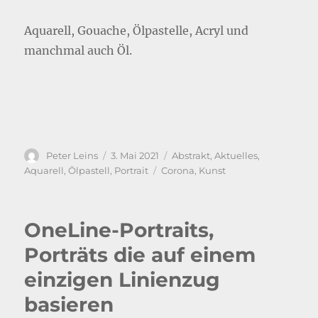
Aquarell, Gouache, Ölpastelle, Acryl und
manchmal auch Öl.
Autor
Veröffentlicht
Kategorien
Peter Leins
3. Mai 2021
Abstrakt
,
Aktuelles
,
am
Schlagwörter
Aquarell
,
Ölpastell
,
Portrait
Corona
,
Kunst
OneLine-Portraits,
Porträts die auf einem
einzigen Linienzug
basieren