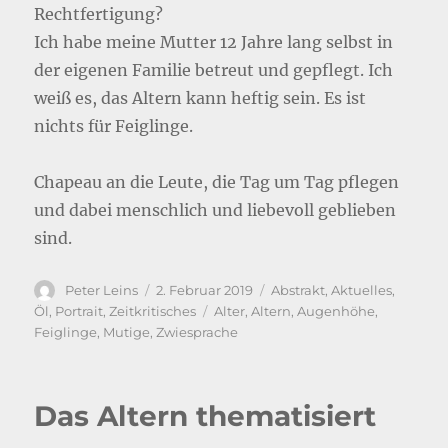
Rechtfertigung?
Ich habe meine Mutter 12 Jahre lang selbst in
der eigenen Familie betreut und gepflegt. Ich
weiß es, das Altern kann heftig sein. Es ist
nichts für Feiglinge.
Chapeau an die Leute, die Tag um Tag pflegen
und dabei menschlich und liebevoll geblieben
sind.
Autor
Veröffentlicht
Kategorien
Peter Leins
2. Februar 2019
Abstrakt
,
Aktuelles
,
am
Schlagwörter
Öl
,
Portrait
,
Zeitkritisches
Alter
,
Altern
,
Augenhöhe
,
Feiglinge
,
Mutige
,
Zwiesprache
Das Altern thematisiert