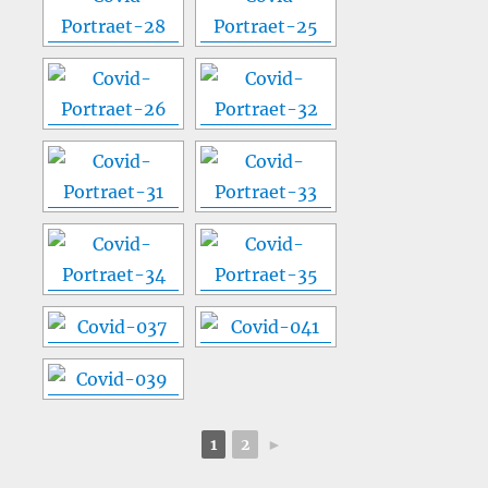
1
2
►