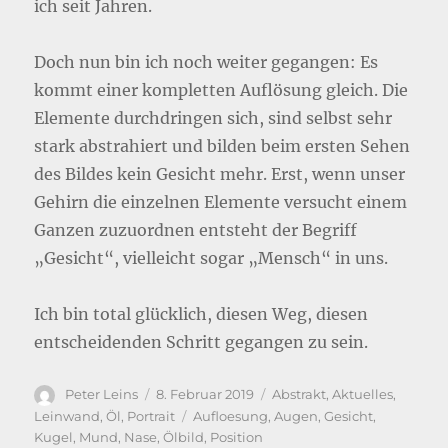
ich seit Jahren.
Doch nun bin ich noch weiter gegangen: Es
kommt einer kompletten Auflösung gleich. Die
Elemente durchdringen sich, sind selbst sehr
stark abstrahiert und bilden beim ersten Sehen
des Bildes kein Gesicht mehr. Erst, wenn unser
Gehirn die einzelnen Elemente versucht einem
Ganzen zuzuordnen entsteht der Begriff
„Gesicht“, vielleicht sogar „Mensch“ in uns.
Ich bin total glücklich, diesen Weg, diesen
entscheidenden Schritt gegangen zu sein.
Autor
Veröffentlicht
Kategorien
Peter Leins
8. Februar 2019
Abstrakt
,
Aktuelles
,
am
Schlagwörter
Leinwand
,
Öl
,
Portrait
Aufloesung
,
Augen
,
Gesicht
,
Kugel
,
Mund
,
Nase
,
Ölbild
,
Position