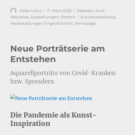
Autor
Veröffentlicht
Kategorien
Peter Leins
11. März 2022
Abstrakt
,
Acryl
,
am
Schlagwörter
Aktuelles
,
Ausstellungen
,
Portrait
Kunstausstellung
,
Veranstaltungen Engelskirchen
,
Vernissage
Neue Porträtserie am
Entstehen
Aquarellporträts von Covid-Kranken
bzw. Spreadern
Die Pandemie als Kunst-
Inspiration