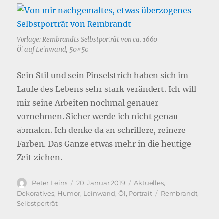
Vorlage: Rembrandts Selbstporträt von ca. 1660
Öl auf Leinwand, 50×50
Sein Stil und sein Pinselstrich haben sich im
Laufe des Lebens sehr stark verändert. Ich will
mir seine Arbeiten nochmal genauer
vornehmen. Sicher werde ich nicht genau
abmalen. Ich denke da an schrillere, reinere
Farben. Das Ganze etwas mehr in die heutige
Zeit ziehen.
Autor
Veröffentlicht
Kategorien
Peter Leins
20. Januar 2019
Aktuelles
,
am
Schlagwörter
Dekoratives
,
Humor
,
Leinwand
,
Öl
,
Portrait
Rembrandt
,
Selbstporträt