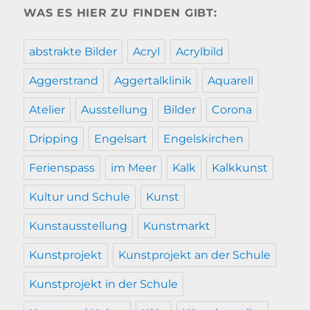
WAS ES HIER ZU FINDEN GIBT:
abstrakte Bilder
Acryl
Acrylbild
Aggerstrand
Aggertalklinik
Aquarell
Atelier
Ausstellung
Bilder
Corona
Dripping
Engelsart
Engelskirchen
Ferienspass
im Meer
Kalk
Kalkkunst
Kultur und Schule
Kunst
Kunstausstellung
Kunstmarkt
Kunstprojekt
Kunstprojekt an der Schule
Kunstprojekt in der Schule