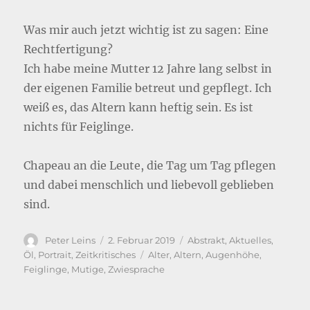
Was mir auch jetzt wichtig ist zu sagen: Eine
Rechtfertigung?
Ich habe meine Mutter 12 Jahre lang selbst in
der eigenen Familie betreut und gepflegt. Ich
weiß es, das Altern kann heftig sein. Es ist
nichts für Feiglinge.
Chapeau an die Leute, die Tag um Tag pflegen
und dabei menschlich und liebevoll geblieben
sind.
Autor
Veröffentlicht
Kategorien
Peter Leins
2. Februar 2019
Abstrakt
,
Aktuelles
,
am
Schlagwörter
Öl
,
Portrait
,
Zeitkritisches
Alter
,
Altern
,
Augenhöhe
,
Feiglinge
,
Mutige
,
Zwiesprache