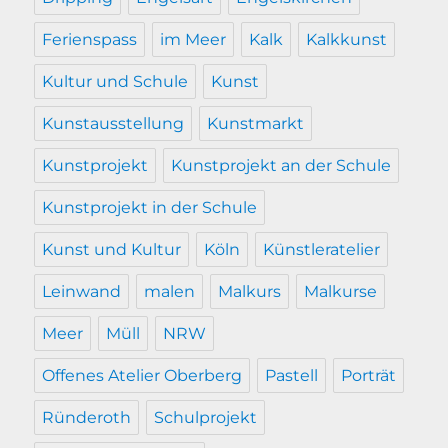
Ferienspass
im Meer
Kalk
Kalkkunst
Kultur und Schule
Kunst
Kunstausstellung
Kunstmarkt
Kunstprojekt
Kunstprojekt an der Schule
Kunstprojekt in der Schule
Kunst und Kultur
Köln
Künstleratelier
Leinwand
malen
Malkurs
Malkurse
Meer
Müll
NRW
Offenes Atelier Oberberg
Pastell
Porträt
Ründeroth
Schulprojekt