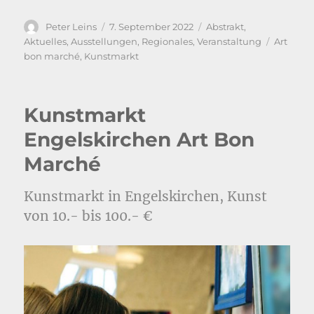
Autor
Veröffentlicht
Kategorien
Peter Leins
7. September 2022
Abstrakt
,
am
Schlagw
Aktuelles
,
Ausstellungen
,
Regionales
,
Veranstaltung
Art
bon marché
,
Kunstmarkt
Kunstmarkt
Engelskirchen Art Bon
Marché
Kunstmarkt in Engelskirchen, Kunst
von 10.- bis 100.- €