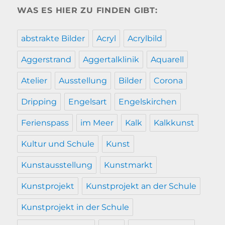
WAS ES HIER ZU FINDEN GIBT:
abstrakte Bilder
Acryl
Acrylbild
Aggerstrand
Aggertalklinik
Aquarell
Atelier
Ausstellung
Bilder
Corona
Dripping
Engelsart
Engelskirchen
Ferienspass
im Meer
Kalk
Kalkkunst
Kultur und Schule
Kunst
Kunstausstellung
Kunstmarkt
Kunstprojekt
Kunstprojekt an der Schule
Kunstprojekt in der Schule