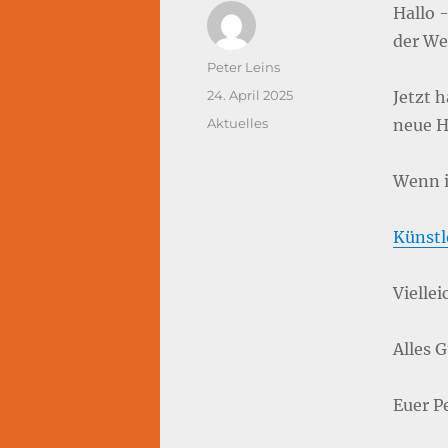
Hallo -
der We
Autor
Peter Leins
Veröffentlicht
24. April 2025
Jetzt 
am
Kategorien
Aktuelles
neue H
Wenn i
Künst
Viellei
Alles 
Euer P