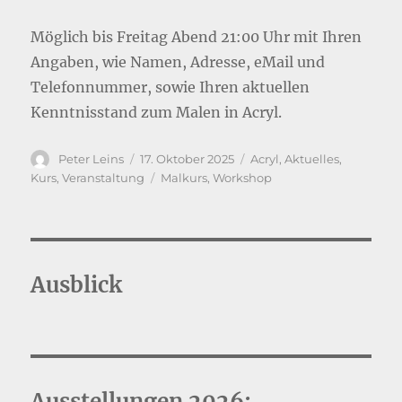
Möglich bis Freitag Abend 21:00 Uhr mit Ihren
Angaben, wie Namen, Adresse, eMail und
Telefonnummer, sowie Ihren aktuellen
Kenntnisstand zum Malen in Acryl.
Autor
Veröffentlicht
Kategorien
Peter Leins
17. Oktober 2025
Acryl
,
Aktuelles
,
am
Schlagwörter
Kurs
,
Veranstaltung
Malkurs
,
Workshop
Ausblick
Ausstellungen 2026: