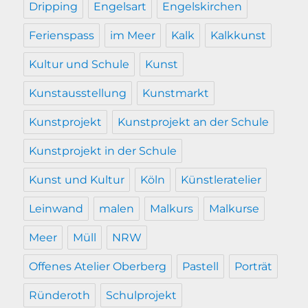
Dripping
Engelsart
Engelskirchen
Ferienspass
im Meer
Kalk
Kalkkunst
Kultur und Schule
Kunst
Kunstausstellung
Kunstmarkt
Kunstprojekt
Kunstprojekt an der Schule
Kunstprojekt in der Schule
Kunst und Kultur
Köln
Künstleratelier
Leinwand
malen
Malkurs
Malkurse
Meer
Müll
NRW
Offenes Atelier Oberberg
Pastell
Porträt
Ründeroth
Schulprojekt