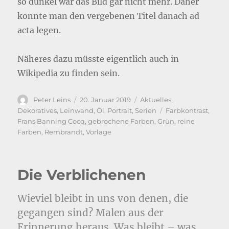
so dunkel war das Bild gar nicht mehr. Daher
konnte man den vergebenen Titel danach ad
acta legen.
Näheres dazu müsste eigentlich auch in
Wikipedia zu finden sein.
Autor
Veröffentlicht
Kategorien
Peter Leins
20. Januar 2019
Aktuelles
,
am
Schlagwörter
Dekoratives
,
Leinwand
,
Öl
,
Portrait
,
Serien
Farbkontrast
,
Frans Banning Cocq
,
gebrochene Farben
,
Grün
,
reine
Farben
,
Rembrandt
,
Vorlage
Die Verblichenen
Wieviel bleibt in uns von denen, die
gegangen sind? Malen aus der
Erinnerung heraus. Was bleibt – was