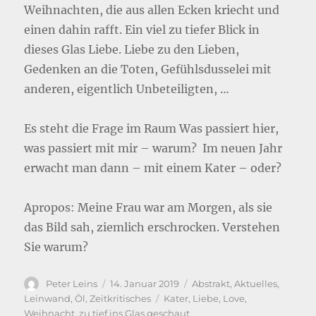
Weihnachten, die aus allen Ecken kriecht und
einen dahin rafft. Ein viel zu tiefer Blick in
dieses Glas Liebe. Liebe zu den Lieben,
Gedenken an die Toten, Gefühlsdusselei mit
anderen, eigentlich Unbeteiligten, …
Es steht die Frage im Raum Was passiert hier,
was passiert mit mir – warum? Im neuen Jahr
erwacht man dann – mit einem Kater – oder?
Apropos: Meine Frau war am Morgen, als sie
das Bild sah, ziemlich erschrocken. Verstehen
Sie warum?
Autor
Veröffentlicht
Kategorien
Peter Leins
14. Januar 2019
Abstrakt
,
Aktuelles
,
am
Schlagwörter
Leinwand
,
Öl
,
Zeitkritisches
Kater
,
Liebe
,
Love
,
Weihnacht
,
zu tief ins Glas geschaut