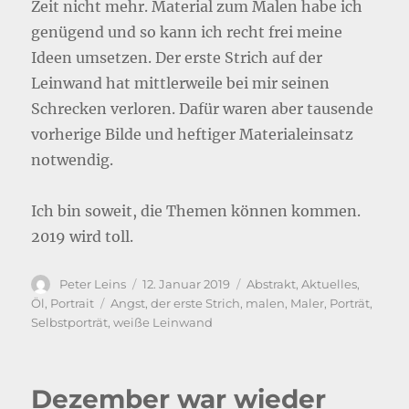
Zeit nicht mehr. Material zum Malen habe ich
genügend und so kann ich recht frei meine
Ideen umsetzen. Der erste Strich auf der
Leinwand hat mittlerweile bei mir seinen
Schrecken verloren. Dafür waren aber tausende
vorherige Bilde und heftiger Materialeinsatz
notwendig.
Ich bin soweit, die Themen können kommen.
2019 wird toll.
Autor
Veröffentlicht
Kategorien
Peter Leins
12. Januar 2019
Abstrakt
,
Aktuelles
,
am
Schlagwörter
Öl
,
Portrait
Angst
,
der erste Strich
,
malen
,
Maler
,
Porträt
,
Selbstporträt
,
weiße Leinwand
Dezember war wieder