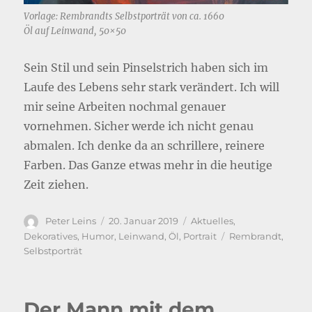
Vorlage: Rembrandts Selbstporträt von ca. 1660
Öl auf Leinwand, 50×50
Sein Stil und sein Pinselstrich haben sich im
Laufe des Lebens sehr stark verändert. Ich will
mir seine Arbeiten nochmal genauer
vornehmen. Sicher werde ich nicht genau
abmalen. Ich denke da an schrillere, reinere
Farben. Das Ganze etwas mehr in die heutige
Zeit ziehen.
Autor
Veröffentlicht
Kategorien
Peter Leins
20. Januar 2019
Aktuelles
,
am
Schlagwörter
Dekoratives
,
Humor
,
Leinwand
,
Öl
,
Portrait
Rembrandt
,
Selbstporträt
Der Mann mit dem