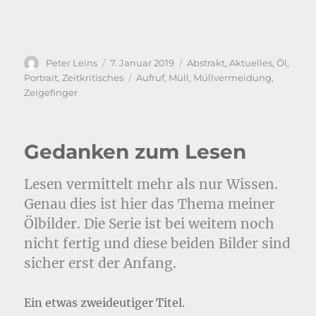
Autor
Veröffentlicht
Kategorien
Peter Leins
7. Januar 2019
Abstrakt
,
Aktuelles
,
Öl
,
am
Schlagwörter
Portrait
,
Zeitkritisches
Aufruf
,
Müll
,
Müllvermeidung
,
Zeigefinger
Gedanken zum Lesen
Lesen vermittelt mehr als nur Wissen.
Genau dies ist hier das Thema meiner
Ölbilder. Die Serie ist bei weitem noch
nicht fertig und diese beiden Bilder sind
sicher erst der Anfang.
Ein etwas zweideutiger Titel.