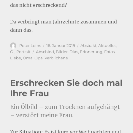
das nicht erschreckend?
Da verbringt man Jahrzehnte zusammen und
dann das.
Autor
Veröffentlicht
Kategorien
Peter Leins
16. Januar 2019
Abstrakt
,
Aktuelles
,
am
Schlagwörter
Öl
,
Portrait
Abschied
,
Bilder
,
Dias
,
Erinnerung
,
Fotos
,
Liebe
,
Oma
,
Opa
,
Verblichene
Erschrecken Sie doch mal
Ihre Frau
Ein Ölbild – zum Trocknen aufgehängt
– verstört meine Frau.
Zur Situation: Es ist kurz vor Weihnachten und