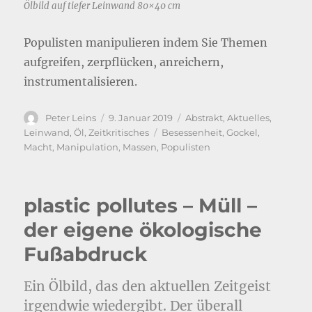
Ölbild auf tiefer Leinwand 80×40 cm
Populisten manipulieren indem Sie Themen
aufgreifen, zerpflücken, anreichern,
instrumentalisieren.
Autor
Veröffentlicht
Kategorien
Peter Leins
9. Januar 2019
Abstrakt
,
Aktuelles
,
am
Schlagwörter
Leinwand
,
Öl
,
Zeitkritisches
Besessenheit
,
Gockel
,
Macht
,
Manipulation
,
Massen
,
Populisten
plastic pollutes – Müll –
der eigene ökologische
Fußabdruck
Ein Ölbild, das den aktuellen Zeitgeist
irgendwie wiedergibt. Der überall