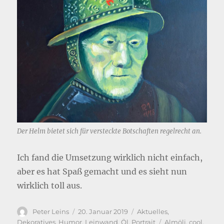
Der Helm bietet sich für versteckte Botschaften regelrecht an.
Ich fand die Umsetzung wirklich nicht einfach,
aber es hat Spaß gemacht und es sieht nun
wirklich toll aus.
Autor
Veröffentlicht
Kategorien
Peter Leins
20. Januar 2019
Aktuelles
,
am
Schlagwörter
Dekoratives
,
Humor
,
Leinwand
,
Öl
,
Portrait
Almöli
,
cool
,