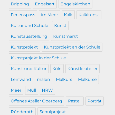
Dripping
Engelsart
Engelskirchen
Ferienspass
im Meer
Kalk
Kalkkunst
Kultur und Schule
Kunst
Kunstausstellung
Kunstmarkt
Kunstprojekt
Kunstprojekt an der Schule
Kunstprojekt in der Schule
Kunst und Kultur
Köln
Künstleratelier
Leinwand
malen
Malkurs
Malkurse
Meer
Müll
NRW
Offenes Atelier Oberberg
Pastell
Porträt
Ründeroth
Schulprojekt