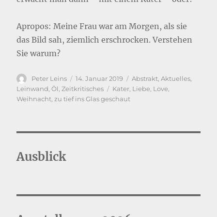
Apropos: Meine Frau war am Morgen, als sie
das Bild sah, ziemlich erschrocken. Verstehen
Sie warum?
Autor
Veröffentlicht
Kategorien
Peter Leins
14. Januar 2019
Abstrakt
,
Aktuelles
,
am
Schlagwörter
Leinwand
,
Öl
,
Zeitkritisches
Kater
,
Liebe
,
Love
,
Weihnacht
,
zu tief ins Glas geschaut
Ausblick