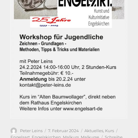
Autor
Veröffentlicht
Kategorien
Schlagwö
Peter Leins
7. Februar 2024
Aktuelles
,
Kurs
am
Engelsart
,
Engelskirchen
,
Malkurs
,
Malkurse
Schreibe