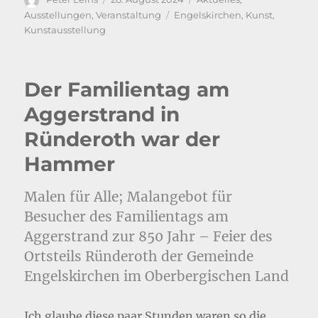
am
Schlagwörter
Ausstellungen
,
Veranstaltung
Engelskirchen
,
Kunst
,
Kunstausstellung
Der Familientag am
Aggerstrand in
Ründeroth war der
Hammer
Malen für Alle; Malangebot für
Besucher des Familientags am
Aggerstrand zur 850 Jahr – Feier des
Ortsteils Ründeroth der Gemeinde
Engelskirchen im Oberbergischen Land
Ich glaube diese paar Stunden waren so die