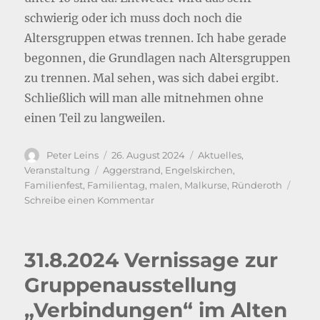
schwierig oder ich muss doch noch die
Altersgruppen etwas trennen. Ich habe gerade
begonnen, die Grundlagen nach Altersgruppen
zu trennen. Mal sehen, was sich dabei ergibt.
Schließlich will man alle mitnehmen ohne
einen Teil zu langweilen.
Autor
Veröffentlicht
Kategorien
Peter Leins
26. August 2024
Aktuelles
,
am
Schlagwörter
Veranstaltung
Aggerstrand
,
Engelskirchen
,
Familienfest
,
Familientag
,
malen
,
Malkurse
,
Ründeroth
zu
Schreibe einen Kommentar
Der
Familientag
am
31.8.2024 Vernissage zur
Aggerstrand
in
Gruppenausstellung
Ründeroth
„Verbindungen“ im Alten
war
der