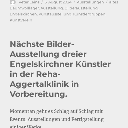
Autor
Veröffentlicht
Kategorien
Schlagwör
Peter Leins
5. August 2024
Ausstellungen
altes
am
Baumwolllager
,
Ausstellung
,
Bilderausstellung
,
Engelskirchen
,
Kunstausstellung
,
Künstlergruppen
,
Kunstverein
Nächste Bilder-
Ausstellung dreier
Engelskirchner Künstler
in der Reha-
Aggertalklinik in
Vorbereitung.
Momentan geht es Schlag auf Schlag mit
Events, Ausstellungen und Fertigstellung
einiger Werke.