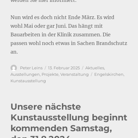
Nun wird es doch nicht Ende März. Es wird
wohl Mai oder gar Juni. Das hängt mit
Bauarbeiten in der Klinik zusammen. Die
passen wohl noch etwas in Sachen Brandschutz
an.
Autor
Veröffentlicht
Kategorien
Peter Leins
13. Februar 2025
Aktuelles
,
am
Schlagwörter
Ausstellungen
,
Projekte
,
Veranstaltung
Engelskirchen
,
Kunstausstellung
Unsere nächste
Kunstausstellung beginnt
kommenden Samstag,