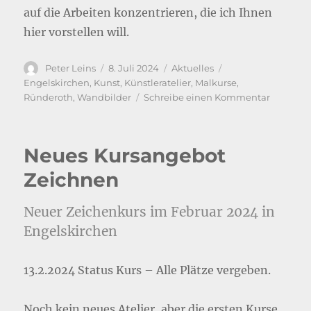
auf die Arbeiten konzentrieren, die ich Ihnen
hier vorstellen will.
Autor
Veröffentlicht
Kategorien
Schlagwörter
Peter Leins
8. Juli 2024
Aktuelles
am
Engelskirchen
,
Kunst
,
Künstleratelier
,
Malkurse
,
zu
Ründeroth
,
Wandbilder
Schreibe einen Kommentar
Neues
kleines
Atelier!
Neues Kursangebot
Zeichnen
Neuer Zeichenkurs im Februar 2024 in
Engelskirchen
13.2.2024 Status Kurs – Alle Plätze vergeben.
Noch kein neues Atelier, aber die ersten Kurse