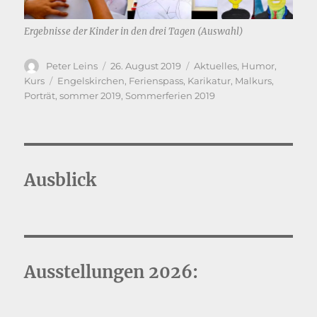
Ergebnisse der Kinder in den drei Tagen (Auswahl)
Autor
Veröffentlicht
Kategorien
Peter Leins
26. August 2019
Aktuelles
,
Humor
,
am
Schlagwörter
Kurs
Engelskirchen
,
Ferienspass
,
Karikatur
,
Malkurs
,
Porträt
,
sommer 2019
,
Sommerferien 2019
Ausblick
Ausstellungen 2026: