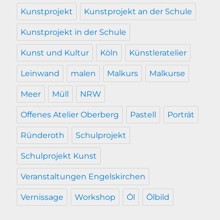
Kunstprojekt
Kunstprojekt an der Schule
Kunstprojekt in der Schule
Kunst und Kultur
Köln
Künstleratelier
Leinwand
malen
Malkurs
Malkurse
Meer
Müll
NRW
Offenes Atelier Oberberg
Pastell
Porträt
Ründeroth
Schulprojekt
Schulprojekt Kunst
Veranstaltungen Engelskirchen
Vernissage
Workshop
Öl
Ölbild