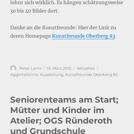
lohnt sich wirklich. Es hängen schätzungsweise
30 bis 40 Bilder dort.
Danke an die Kunstfreunde: Hier der Link zu
deren Homepage
Kunstfreunde Oberberg 83
Autor
Veröffentlicht
Kategorien
Schlagwörter
Peter Leins
19. März 2015
Aktuelles
am
Aggertalklinik
,
Ausstellung
,
Kunstfreunde Oberberg 83
Seniorenteams am Start;
Mütter und Kinder im
Atelier; OGS Ründeroth
und Grundschule