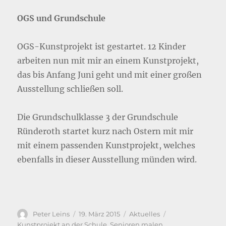
OGS und Grundschule
OGS-Kunstprojekt ist gestartet. 12 Kinder
arbeiten nun mit mir an einem Kunstprojekt,
das bis Anfang Juni geht und mit einer großen
Ausstellung schließen soll.
Die Grundschulklasse 3 der Grundschule
Ründeroth startet kurz nach Ostern mit mir
mit einem passenden Kunstprojekt, welches
ebenfalls in dieser Ausstellung münden wird.
Autor
Veröffentlicht
Kategorien
Schlagwörter
Peter Leins
19. März 2015
Aktuelles
am
Kunstprojekt an der Schule
,
Senioren malen