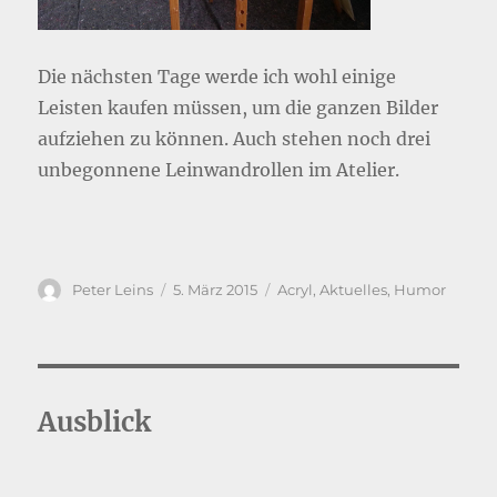
Die nächsten Tage werde ich wohl einige
Leisten kaufen müssen, um die ganzen Bilder
aufziehen zu können. Auch stehen noch drei
unbegonnene Leinwandrollen im Atelier.
Autor
Veröffentlicht
Kategorien
Peter Leins
5. März 2015
Acryl
,
Aktuelles
,
Humor
am
Ausblick