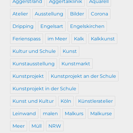
Aggerstrand
Aggertalklinik
Aquarell
Atelier
Ausstellung
Bilder
Corona
Dripping
Engelsart
Engelskirchen
Ferienspass
im Meer
Kalk
Kalkkunst
Kultur und Schule
Kunst
Kunstausstellung
Kunstmarkt
Kunstprojekt
Kunstprojekt an der Schule
Kunstprojekt in der Schule
Kunst und Kultur
Köln
Künstleratelier
Leinwand
malen
Malkurs
Malkurse
Meer
Müll
NRW