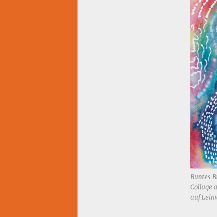
Buntes B
Collage a
auf Lein