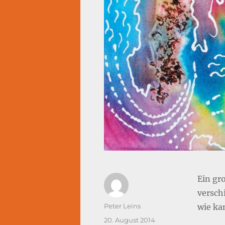
Ein gro
versch
Autor
Peter Leins
wie ka
Veröffentlicht
20. August 2014