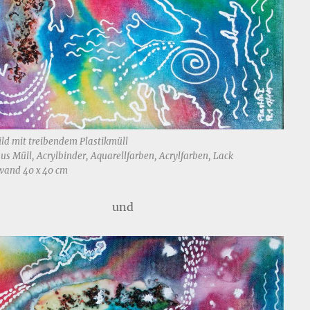
ild mit treibendem Plastikmüll
us Müll, Acrylbinder, Aquarellfarben, Acrylfarben, Lack
wand 40 x 40 cm
und