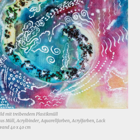
ild mit treibendem Plastikmüll
us Müll, Acrylbinder, Aquarellfarben, Acrylfarben, Lack
wand 40 x 40 cm