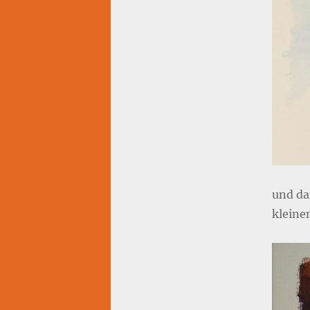
und da
kleine