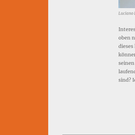
Luciano 
Interes
oben n
dieses
können.
seinen 
laufen
sind? I