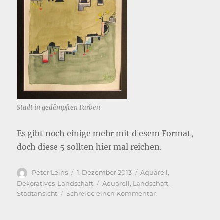
Stadt in gedämpften Farben
Es gibt noch einige mehr mit diesem Format,
doch diese 5 sollten hier mal reichen.
Autor
Veröffentlicht
Kategorien
Peter Leins
1. Dezember 2013
Aquarell
,
am
Schlagwörter
Dekoratives
,
Landschaft
Aquarell
,
Landschaft
,
zu
Stadtansicht
Schreibe einen Kommentar
Aquarelle:
abstrakte