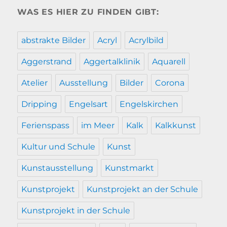
WAS ES HIER ZU FINDEN GIBT:
abstrakte Bilder
Acryl
Acrylbild
Aggerstrand
Aggertalklinik
Aquarell
Atelier
Ausstellung
Bilder
Corona
Dripping
Engelsart
Engelskirchen
Ferienspass
im Meer
Kalk
Kalkkunst
Kultur und Schule
Kunst
Kunstausstellung
Kunstmarkt
Kunstprojekt
Kunstprojekt an der Schule
Kunstprojekt in der Schule