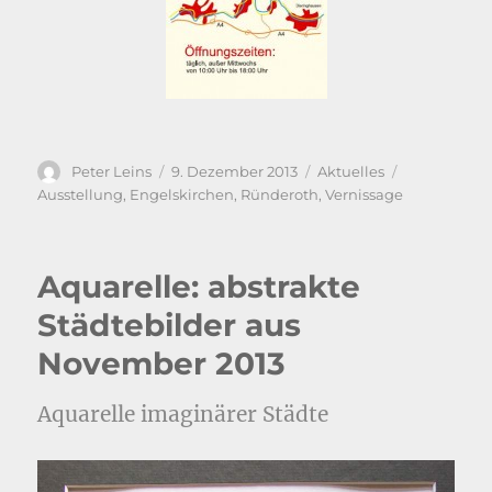
Autor
Veröffentlicht
Kategorien
Schlagwörte
Peter Leins
9. Dezember 2013
Aktuelles
am
Ausstellung
,
Engelskirchen
,
Ründeroth
,
Vernissage
Aquarelle: abstrakte
Städtebilder aus
November 2013
Aquarelle imaginärer Städte