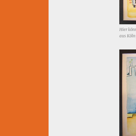
Hier kön
aus Köln