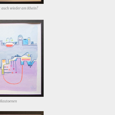
ht auch wieder am Rhein?
 Blautoenen