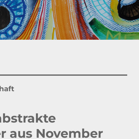
haft
abstrakte
er aus November