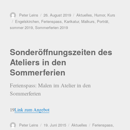
Autor
Veröffentlicht
Kategorien
Peter Leins
26. August 2019
Aktuelles
,
Humor
,
Kurs
am
Schlagwörter
Engelskirchen
,
Ferienspass
,
Karikatur
,
Malkurs
,
Porträt
,
sommer 2019
,
Sommerferien 2019
Sonderöffnungszeiten des
Ateliers in den
Sommerferien
Ferienspass: Malen im Atelier in den
Sommerferien
19
Link zum Angebot
Autor
Veröffentlicht
Kategorien
Schlagwörter
Peter Leins
19. Juni 2015
Aktuelles
Ferienspass
,