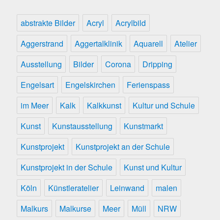
abstrakte Bilder
Acryl
Acrylbild
Aggerstrand
Aggertalklinik
Aquarell
Atelier
Ausstellung
Bilder
Corona
Dripping
Engelsart
Engelskirchen
Ferienspass
im Meer
Kalk
Kalkkunst
Kultur und Schule
Kunst
Kunstausstellung
Kunstmarkt
Kunstprojekt
Kunstprojekt an der Schule
Kunstprojekt in der Schule
Kunst und Kultur
Köln
Künstleratelier
Leinwand
malen
Malkurs
Malkurse
Meer
Müll
NRW