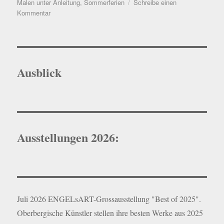
am
Malen unter Anleitung
,
Sommerferien
Schreibe einen
zu
Kommentar
Sonderöffnungszeiten
des
Ateliers
in
den
Ausblick
Sommerferien
Ausstellungen 2026:
Juli 2026 ENGELsART-Grossausstellung "Best of 2025".
Oberbergische Künstler stellen ihre besten Werke aus 2025