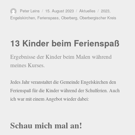
Autor
Veröffentlicht
Kategorien
Schlagwörter
Peter Leins
15. August 2023
Aktuelles
2023
,
am
Engelskirchen
,
Ferienspass
,
Oberberg
,
Oberbergischer Kreis
13 Kinder beim Ferienspaß
Ergebnisse der Kinder beim Malen während
meines Kurses.
Jedes Jahr veranstaltet die Gemeinde Engelskirchen den
Ferienspaß für die Kinder während der Schulferien. Auch
ich war mit einem Angebot wieder dabei:
Schau mich mal an!