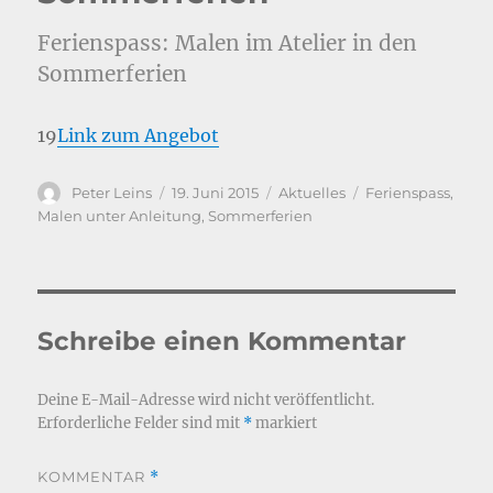
Ferienspass: Malen im Atelier in den
Sommerferien
19
Link zum Angebot
Autor
Veröffentlicht
Kategorien
Schlagwörter
Peter Leins
19. Juni 2015
Aktuelles
Ferienspass
,
am
Malen unter Anleitung
,
Sommerferien
Schreibe einen Kommentar
Deine E-Mail-Adresse wird nicht veröffentlicht.
Erforderliche Felder sind mit
*
markiert
KOMMENTAR
*