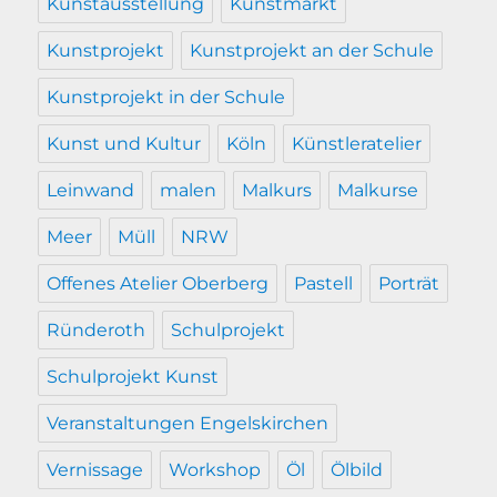
Kunstausstellung
Kunstmarkt
Kunstprojekt
Kunstprojekt an der Schule
Kunstprojekt in der Schule
Kunst und Kultur
Köln
Künstleratelier
Leinwand
malen
Malkurs
Malkurse
Meer
Müll
NRW
Offenes Atelier Oberberg
Pastell
Porträt
Ründeroth
Schulprojekt
Schulprojekt Kunst
Veranstaltungen Engelskirchen
Vernissage
Workshop
Öl
Ölbild