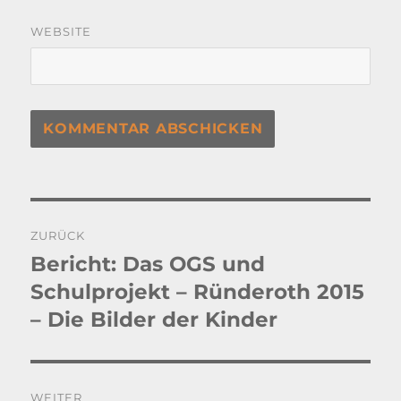
WEBSITE
Beitragsnavigation
ZURÜCK
Bericht: Das OGS und
Vorheriger
Beitrag:
Schulprojekt – Ründeroth 2015
– Die Bilder der Kinder
WEITER