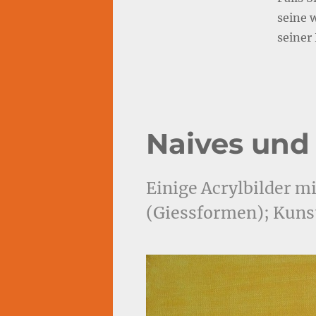
seine 
seine
Naives und 
Einige Acrylbilder m
(Giessformen); Kuns