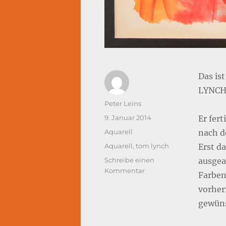
Das ist
LYNCH 
Autor
Peter Leins
Veröffentlicht
9. Januar 2014
Er fert
am
Kategorien
Aquarell
nach d
Schlagwörter
Aquarell
,
tom lynch
Erst d
Schreibe einen
ausgea
zu
Kommentar
Farben 
Aquarell:
vorher
Farbstimmungen
gewüns