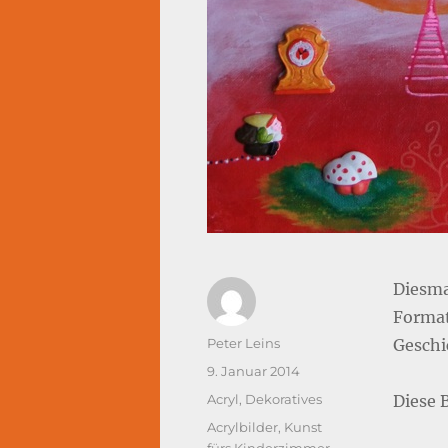
Diesma
Format
Autor
Peter Leins
Geschi
Veröffentlicht
9. Januar 2014
am
Kategorien
Acryl
,
Dekoratives
Diese 
Schlagwörter
Acrylbilder
,
Kunst
fürs Kinderzimmer
,