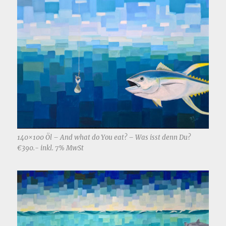
140×100 Öl – And what do You eat? – Was isst denn Du?
€390.- inkl. 7% MwSt