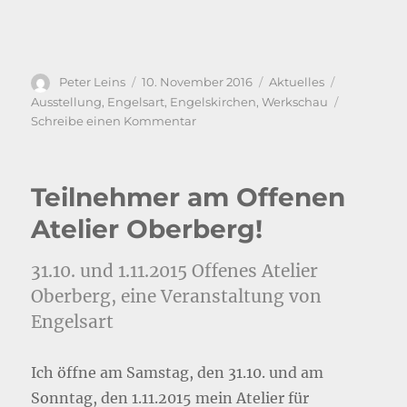
Autor
Veröffentlicht
Kategorien
Schlagwört
Peter Leins
10. November 2016
Aktuelles
am
Ausstellung
,
Engelsart
,
Engelskirchen
,
Werkschau
zu
Schreibe einen Kommentar
Gruppenausstellung
im
Rathaus
Teilnehmer am Offenen
Engelskirchen
Atelier Oberberg!
31.10. und 1.11.2015 Offenes Atelier
Oberberg, eine Veranstaltung von
Engelsart
Ich öffne am Samstag, den 31.10. und am
Sonntag, den 1.11.2015 mein Atelier für