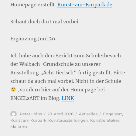
Homepage erstellt.
Kunst-am-Kurpark.de
Schaut doch dort mal vorbei.
Ergänzung Juni 26:
Ich habe auch den Bericht zum Schülerbesuch
der Walbach-Grundschule zu unserer
Ausstellung „Ächt tierisch“ fertig gestellt. Bitte
schaut da auch mal vorbei. Nicht in der Schule
, sondern hier auf der Homepage bei
ENGELsART im Blog.
LINK
Autor
Veröffentlicht
Kategorien
Schlagwörter
Peter Leins
28. April 2026
Aktuelles
Engelsart
,
am
Kunst am Kurpark
,
Kunstausstellungen
,
Künstleratelier
,
Malkurse