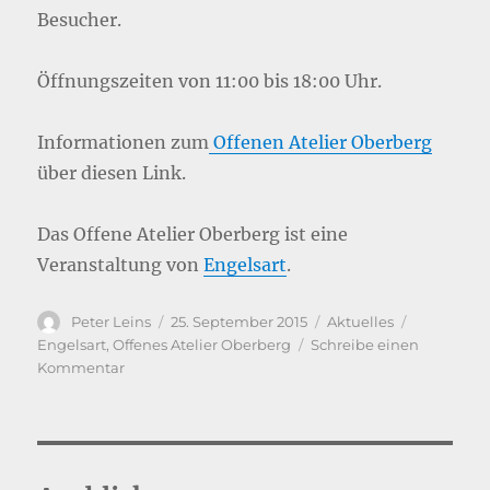
Besucher.
Öffnungszeiten von 11:00 bis 18:00 Uhr.
Informationen zum
Offenen Atelier Oberberg
über diesen Link.
Das Offene Atelier Oberberg ist eine
Veranstaltung von
Engelsart
.
Autor
Veröffentlicht
Kategorien
Schlagwör
Peter Leins
25. September 2015
Aktuelles
am
Engelsart
,
Offenes Atelier Oberberg
Schreibe einen
zu
Kommentar
Teilnehmer
am
Offenen
Atelier
Oberberg!