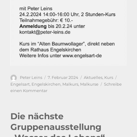
Autor
Veröffentlicht
Kategorien
Schlagwö
Peter Leins
7. Februar 2024
Aktuelles
,
Kurs
am
Engelsart
,
Engelskirchen
,
Malkurs
,
Malkurse
Schreibe
zu
einen Kommentar
Neues
Kursangebot
Zeichnen
Die nächste
Gruppenausstellung