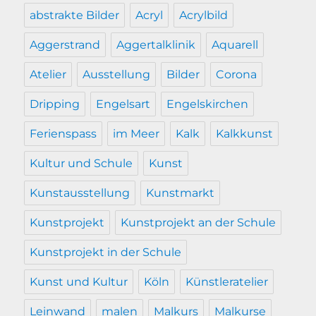
abstrakte Bilder
Acryl
Acrylbild
Aggerstrand
Aggertalklinik
Aquarell
Atelier
Ausstellung
Bilder
Corona
Dripping
Engelsart
Engelskirchen
Ferienspass
im Meer
Kalk
Kalkkunst
Kultur und Schule
Kunst
Kunstausstellung
Kunstmarkt
Kunstprojekt
Kunstprojekt an der Schule
Kunstprojekt in der Schule
Kunst und Kultur
Köln
Künstleratelier
Leinwand
malen
Malkurs
Malkurse