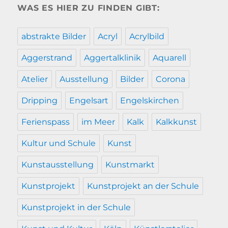
WAS ES HIER ZU FINDEN GIBT:
abstrakte Bilder
Acryl
Acrylbild
Aggerstrand
Aggertalklinik
Aquarell
Atelier
Ausstellung
Bilder
Corona
Dripping
Engelsart
Engelskirchen
Ferienspass
im Meer
Kalk
Kalkkunst
Kultur und Schule
Kunst
Kunstausstellung
Kunstmarkt
Kunstprojekt
Kunstprojekt an der Schule
Kunstprojekt in der Schule