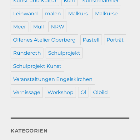
Kunst und Kultur
Köln
Künstleratelier
Leinwand
malen
Malkurs
Malkurse
Meer
Müll
NRW
Offenes Atelier Oberberg
Pastell
Porträt
Ründeroth
Schulprojekt
Schulprojekt Kunst
Veranstaltungen Engelskirchen
Vernissage
Workshop
Öl
Ölbild
KATEGORIEN