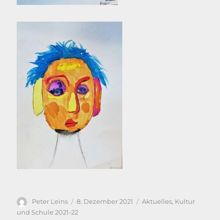
Autor
Veröffentlicht
Kategorien
Peter Leins
8. Dezember 2021
Aktuelles
,
Kultur
am
und Schule 2021-22