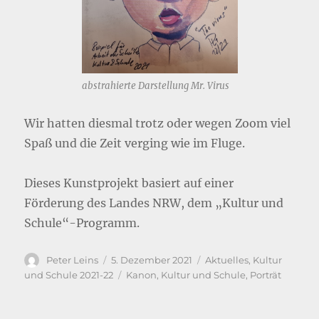
abstrahierte Darstellung Mr. Virus
Wir hatten diesmal trotz oder wegen Zoom viel
Spaß und die Zeit verging wie im Fluge.
Dieses Kunstprojekt basiert auf einer
Förderung des Landes NRW, dem „Kultur und
Schule“-Programm.
Autor
Veröffentlicht
Kategorien
Peter Leins
5. Dezember 2021
Aktuelles
,
Kultur
am
Schlagwörter
und Schule 2021-22
Kanon
,
Kultur und Schule
,
Porträt