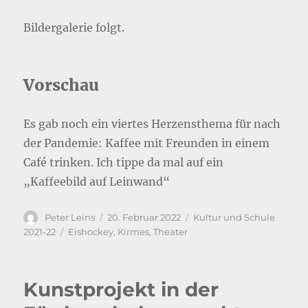
Bildergalerie folgt.
Vorschau
Es gab noch ein viertes Herzensthema für nach
der Pandemie: Kaffee mit Freunden in einem
Café trinken. Ich tippe da mal auf ein
„Kaffeebild auf Leinwand“
Autor
Veröffentlicht
Kategorien
Peter Leins
20. Februar 2022
Kultur und Schule
am
Schlagwörter
2021-22
Eishockey
,
Kirmes
,
Theater
Kunstprojekt in der