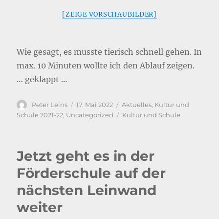
[ZEIGE VORSCHAUBILDER]
Wie gesagt, es musste tierisch schnell gehen. In
max. 10 Minuten wollte ich den Ablauf zeigen.
… geklappt …
Autor
Veröffentlicht
Kategorien
Peter Leins
17. Mai 2022
Aktuelles
,
Kultur und
am
Schlagwörter
Schule 2021-22
,
Uncategorized
Kultur und Schule
Jetzt geht es in der
Förderschule auf der
nächsten Leinwand
weiter