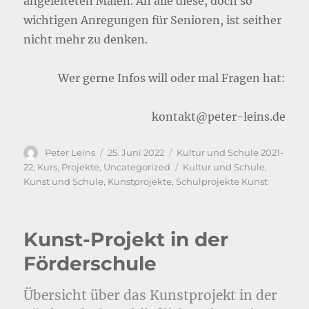
angeleiteten Malen. An alle diese, doch so
wichtigen Anregungen für Senioren, ist seither
nicht mehr zu denken.
Wer gerne Infos will oder mal Fragen hat:
kontakt@peter-leins.de
Autor
Veröffentlicht
Kategorien
Peter Leins
25. Juni 2022
Kultur und Schule 2021-
am
Schlagwörter
22
,
Kurs
,
Projekte
,
Uncategorized
Kultur und Schule
,
Kunst und Schule
,
Kunstprojekte
,
Schulprojekte Kunst
Kunst-Projekt in der
Förderschule
Übersicht über das Kunstprojekt in der