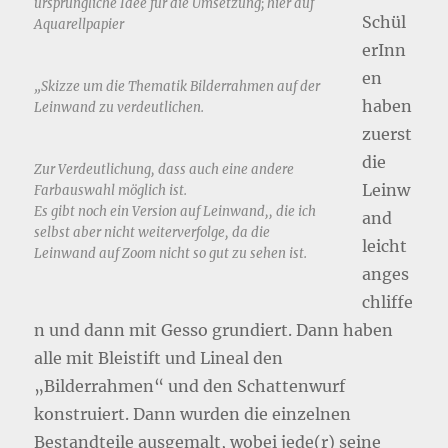
ursprüngliche Idee für die Umsetzung; hier auf
Schül
Aquarellpapier
erInn
en
„Skizze um die Thematik Bilderrahmen auf der
haben
Leinwand zu verdeutlichen.
zuerst
die
Zur Verdeutlichung, dass auch eine andere
Leinw
Farbauswahl möglich ist.
Es gibt noch ein Version auf Leinwand,, die ich
and
selbst aber nicht weiterverfolge, da die
leicht
Leinwand auf Zoom nicht so gut zu sehen ist.
anges
chliffe
n und dann mit Gesso grundiert. Dann haben
alle mit Bleistift und Lineal den
„Bilderrahmen“ und den Schattenwurf
konstruiert. Dann wurden die einzelnen
Bestandteile ausgemalt, wobei jede(r) seine