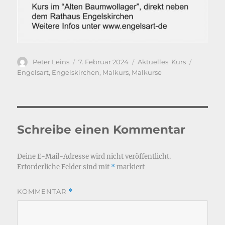
Autor
Veröffentlicht
Kategorien
Schlagwö
Peter Leins
7. Februar 2024
Aktuelles
,
Kurs
am
Engelsart
,
Engelskirchen
,
Malkurs
,
Malkurse
Schreibe einen Kommentar
Deine E-Mail-Adresse wird nicht veröffentlicht.
Erforderliche Felder sind mit
*
markiert
KOMMENTAR
*