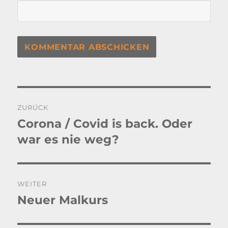
Beitragsnavigation
ZURÜCK
Corona / Covid is back. Oder
Vorheriger
Beitrag:
war es nie weg?
WEITER
Neuer Malkurs
Nächster
Beitrag: