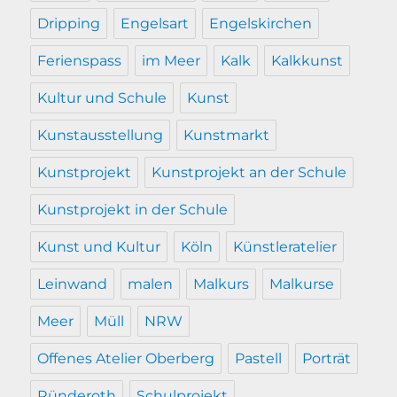
Dripping
Engelsart
Engelskirchen
Ferienspass
im Meer
Kalk
Kalkkunst
Kultur und Schule
Kunst
Kunstausstellung
Kunstmarkt
Kunstprojekt
Kunstprojekt an der Schule
Kunstprojekt in der Schule
Kunst und Kultur
Köln
Künstleratelier
Leinwand
malen
Malkurs
Malkurse
Meer
Müll
NRW
Offenes Atelier Oberberg
Pastell
Porträt
Ründeroth
Schulprojekt