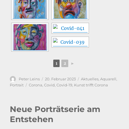
1
2
►
Autor
Veröffentlicht
Kategorien
Peter Leins
20. Februar 2023
Aktuelles
,
Aquarell
,
am
Schlagwörter
Portrait
Corona
,
Covid
,
Covid-19
,
Kunst trifft Corona
Neue Porträtserie am
Entstehen