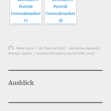
Autor
Veröffentlicht
Kategorien
Peter Leins
26. Februar 2022
Aktuelles
,
Aquarell
,
am
Schlagwörter
Portrait
,
Serien
Kunst trifft Corona
,
Kunst trifft Covid
Ausblick