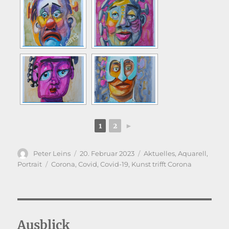
1
2
►
Autor
Veröffentlicht
Kategorien
Peter Leins
20. Februar 2023
Aktuelles
,
Aquarell
,
am
Schlagwörter
Portrait
Corona
,
Covid
,
Covid-19
,
Kunst trifft Corona
Ausblick