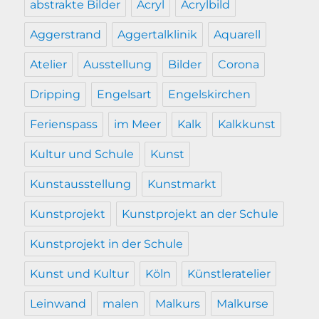
abstrakte Bilder
Acryl
Acrylbild
Aggerstrand
Aggertalklinik
Aquarell
Atelier
Ausstellung
Bilder
Corona
Dripping
Engelsart
Engelskirchen
Ferienspass
im Meer
Kalk
Kalkkunst
Kultur und Schule
Kunst
Kunstausstellung
Kunstmarkt
Kunstprojekt
Kunstprojekt an der Schule
Kunstprojekt in der Schule
Kunst und Kultur
Köln
Künstleratelier
Leinwand
malen
Malkurs
Malkurse