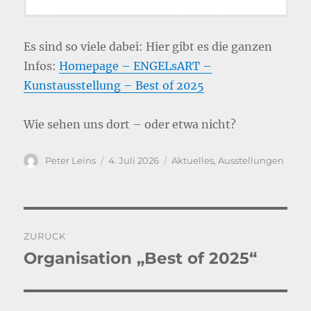
Es sind so viele dabei: Hier gibt es die ganzen
Infos:
Homepage – ENGELsART –
Kunstausstellung – Best of 2025
Wie sehen uns dort – oder etwa nicht?
Autor
Veröffentlicht
Kategorien
Peter Leins
4. Juli 2026
Aktuelles
,
Ausstellungen
am
Beitragsnavigation
ZURÜCK
Organisation „Best of 2025“
Vorheriger
Beitrag: