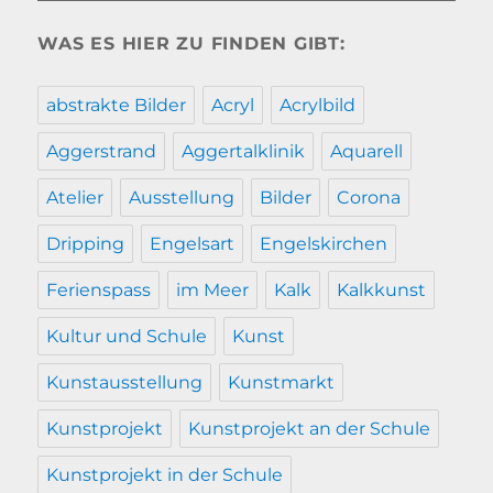
WAS ES HIER ZU FINDEN GIBT:
abstrakte Bilder
Acryl
Acrylbild
Aggerstrand
Aggertalklinik
Aquarell
Atelier
Ausstellung
Bilder
Corona
Dripping
Engelsart
Engelskirchen
Ferienspass
im Meer
Kalk
Kalkkunst
Kultur und Schule
Kunst
Kunstausstellung
Kunstmarkt
Kunstprojekt
Kunstprojekt an der Schule
Kunstprojekt in der Schule