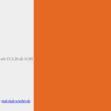
 am 15.3.26 ab 11:00
r
mal-mal-wie
d
er.de