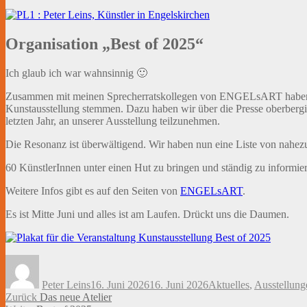
Organisation „Best of 2025“
Ich glaub ich war wahnsinnig 🙂
Zusammen mit meinen Sprecherratskollegen von ENGELsART haben wir
Kunstausstellung stemmen. Dazu haben wir über die Presse oberbergis
letzten Jahr, an unserer Ausstellung teilzunehmen.
Die Resonanz ist überwältigend. Wir haben nun eine Liste von nahez
60 KünstlerInnen unter einen Hut zu bringen und ständig zu informier
Weitere Infos gibt es auf den Seiten von
ENGELsART
.
Es ist Mitte Juni und alles ist am Laufen. Drückt uns die Daumen.
Autor
Veröffentlicht
Kategorien
am
Peter Leins
16. Juni 2026
16. Juni 2026
Aktuelles
,
Ausstellung
Beitragsnavigation
Vorheriger
Zurück
Das neue Atelier