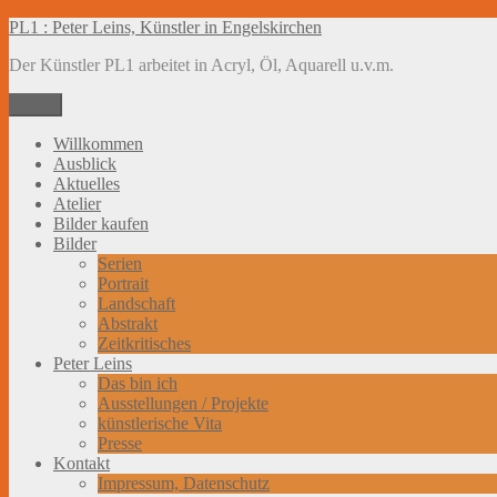
Zum
PL1 : Peter Leins, Künstler in Engelskirchen
Inhalt
Der Künstler PL1 arbeitet in Acryl, Öl, Aquarell u.v.m.
springen
Menü
Willkommen
Ausblick
Aktuelles
Atelier
Bilder kaufen
Bilder
Serien
Portrait
Landschaft
Abstrakt
Zeitkritisches
Peter Leins
Das bin ich
Ausstellungen / Projekte
künstlerische Vita
Presse
Kontakt
Impressum, Datenschutz