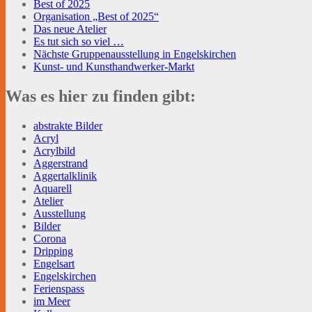
Best of 2025
Organisation „Best of 2025“
Das neue Atelier
Es tut sich so viel …
Nächste Gruppenausstellung in Engelskirchen
Kunst- und Kunsthandwerker-Markt
Was es hier zu finden gibt:
abstrakte Bilder
Acryl
Acrylbild
Aggerstrand
Aggertalklinik
Aquarell
Atelier
Ausstellung
Bilder
Corona
Dripping
Engelsart
Engelskirchen
Ferienspass
im Meer