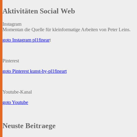
Aktivitäten Social Web
Instagram
Momentan die Quelle für kleinformatige Arbeiten von Peter Leins.
goto Instagram pl1finear
t
Pinterest
goto Pinterest kunst-by-pl1fineart
Youtube-Kanal
goto Youtube
Neuste Beitraege