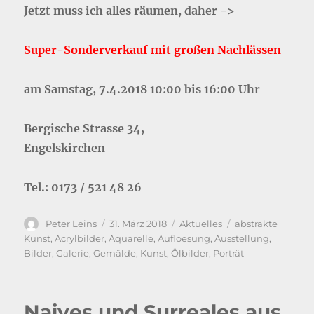
Jetzt muss ich alles räumen, daher ->
Super-Sonderverkauf mit großen Nachlässen
am Samstag, 7.4.2018 10:00 bis 16:00 Uhr
Bergische Strasse 34,
Engelskirchen
Tel.: 0173 / 521 48 26
Autor
Veröffentlicht
Kategorien
Schlagwörter
Peter Leins
31. März 2018
Aktuelles
abstrakte
am
Kunst
,
Acrylbilder
,
Aquarelle
,
Aufloesung
,
Ausstellung
,
Bilder
,
Galerie
,
Gemälde
,
Kunst
,
Ölbilder
,
Porträt
Naives und Surreales aus