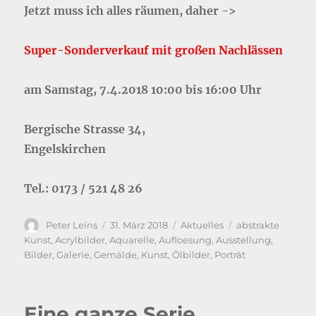
Jetzt muss ich alles räumen, daher ->
Super-Sonderverkauf mit großen Nachlässen
am Samstag, 7.4.2018 10:00 bis 16:00 Uhr
Bergische Strasse 34,
Engelskirchen
Tel.: 0173 / 521 48 26
Autor
Veröffentlicht
Kategorien
Schlagwörter
Peter Leins
31. März 2018
Aktuelles
abstrakte
am
Kunst
,
Acrylbilder
,
Aquarelle
,
Aufloesung
,
Ausstellung
,
Bilder
,
Galerie
,
Gemälde
,
Kunst
,
Ölbilder
,
Porträt
Eine ganze Serie