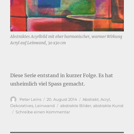
Abstraktes Acyrlbild mit eher harmonischer, warmer Wirkung
Acryl auf Leinwand, 30 x30 cm
Diese Serie entstand in kurzer Folge. Es hat
unheimlich viel Spass gemacht.
Autor
Veröffentlicht
Kategorien
Peter Leins
20. August 2014
Abstrakt
,
Acryl
,
am
Schlagwörter
Dekoratives
,
Leinwand
abstrakte Bilder
,
abstrakte Kunst
zu
Schreibe einen Kommentar
Eine
ganze
Serie