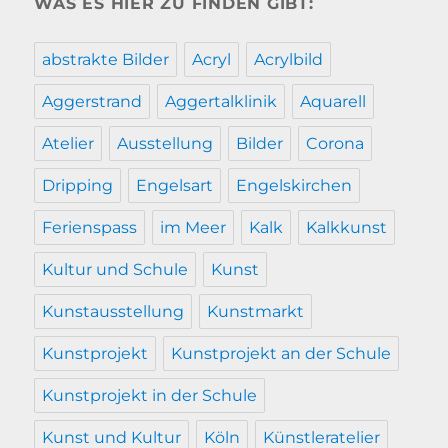
WAS ES HIER ZU FINDEN GIBT:
abstrakte Bilder
Acryl
Acrylbild
Aggerstrand
Aggertalklinik
Aquarell
Atelier
Ausstellung
Bilder
Corona
Dripping
Engelsart
Engelskirchen
Ferienspass
im Meer
Kalk
Kalkkunst
Kultur und Schule
Kunst
Kunstausstellung
Kunstmarkt
Kunstprojekt
Kunstprojekt an der Schule
Kunstprojekt in der Schule
Kunst und Kultur
Köln
Künstleratelier