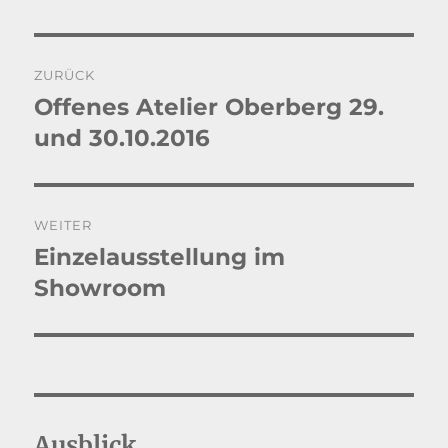
Beitragsnavigation
ZURÜCK
Offenes Atelier Oberberg 29.
Vorheriger
Beitrag:
und 30.10.2016
WEITER
Einzelausstellung im
Nächster
Beitrag:
Showroom
Ausblick