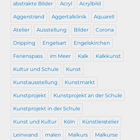
abstrakte Bilder
Acryl
Acrylbild
Aggerstrand
Aggertalklinik
Aquarell
Atelier
Ausstellung
Bilder
Corona
Dripping
Engelsart
Engelskirchen
Ferienspass
im Meer
Kalk
Kalkkunst
Kultur und Schule
Kunst
Kunstausstellung
Kunstmarkt
Kunstprojekt
Kunstprojekt an der Schule
Kunstprojekt in der Schule
Kunst und Kultur
Köln
Künstleratelier
Leinwand
malen
Malkurs
Malkurse