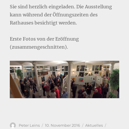
Sie sind herzlich eingeladen. Die Ausstellung
kann während der Öffnungszeiten des
Rathauses besichtigt werden.
Erste Fotos von der Eröffnung
(zusammengeschnitten).
Autor
Veröffentlicht
Kategorien
Schlagwört
Peter Leins
10. November 2016
Aktuelles