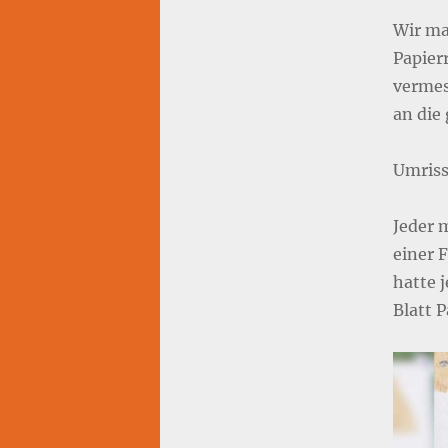
Wir ma
Papierr
vermes
an die
Umris
Jeder 
einer 
hatte 
Blatt P