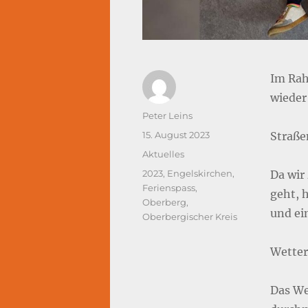
Im Rah
wieder
Autor
Peter Leins
Veröffentlicht
15. August 2023
Straße
am
Kategorien
Aktuelles
Schlagwörter
2023
,
Engelskirchen
,
Da wir
Ferienspass
,
geht, 
Oberberg
,
und ei
Oberbergischer Kreis
Wetter
Das We