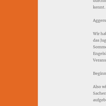
durchn
kennt. 
Aggers
Wir ha
das Ju
Sommer
Engels
Verans
Beginn
Also w
Sachen
aufgeb