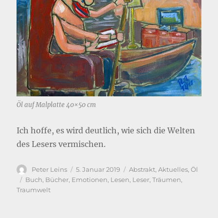
Öl auf Malplatte 40×50 cm
Ich hoffe, es wird deutlich, wie sich die Welten
des Lesers vermischen.
Autor
Veröffentlicht
Kategorien
Peter Leins
5. Januar 2019
Abstrakt
,
Aktuelles
,
Öl
am
Schlagwörter
Buch
,
Bücher
,
Emotionen
,
Lesen
,
Leser
,
Träumen
,
Traumwelt