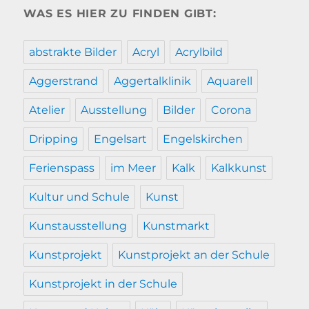
WAS ES HIER ZU FINDEN GIBT:
abstrakte Bilder
Acryl
Acrylbild
Aggerstrand
Aggertalklinik
Aquarell
Atelier
Ausstellung
Bilder
Corona
Dripping
Engelsart
Engelskirchen
Ferienspass
im Meer
Kalk
Kalkkunst
Kultur und Schule
Kunst
Kunstausstellung
Kunstmarkt
Kunstprojekt
Kunstprojekt an der Schule
Kunstprojekt in der Schule