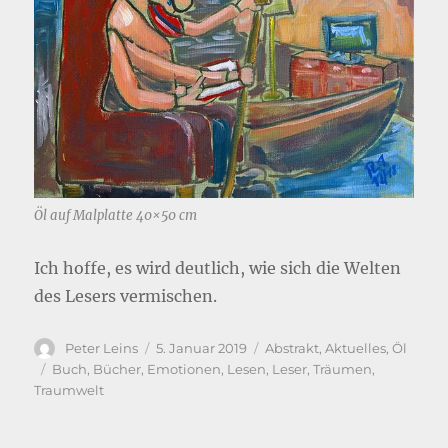
Öl auf Malplatte 40×50 cm
Ich hoffe, es wird deutlich, wie sich die Welten
des Lesers vermischen.
Autor
Veröffentlicht
Kategorien
Peter Leins
5. Januar 2019
Abstrakt
,
Aktuelles
,
Öl
am
Schlagwörter
Buch
,
Bücher
,
Emotionen
,
Lesen
,
Leser
,
Träumen
,
Traumwelt