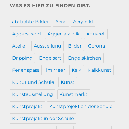
WAS ES HIER ZU FINDEN GIBT:
abstrakte Bilder
Acryl
Acrylbild
Aggerstrand
Aggertalklinik
Aquarell
Atelier
Ausstellung
Bilder
Corona
Dripping
Engelsart
Engelskirchen
Ferienspass
im Meer
Kalk
Kalkkunst
Kultur und Schule
Kunst
Kunstausstellung
Kunstmarkt
Kunstprojekt
Kunstprojekt an der Schule
Kunstprojekt in der Schule