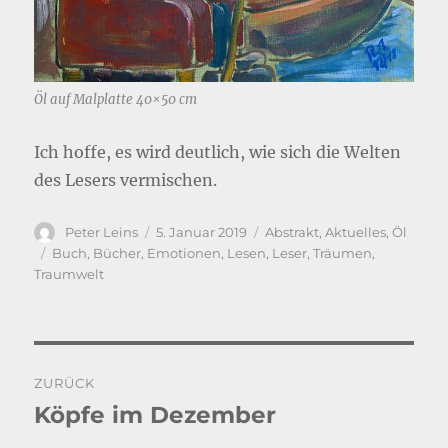
Öl auf Malplatte 40×50 cm
Ich hoffe, es wird deutlich, wie sich die Welten
des Lesers vermischen.
Autor
Veröffentlicht
Kategorien
Peter Leins
5. Januar 2019
Abstrakt
,
Aktuelles
,
Öl
am
Schlagwörter
Buch
,
Bücher
,
Emotionen
,
Lesen
,
Leser
,
Träumen
,
Traumwelt
Beitragsnavigation
ZURÜCK
Köpfe im Dezember
Vorheriger
Beitrag: