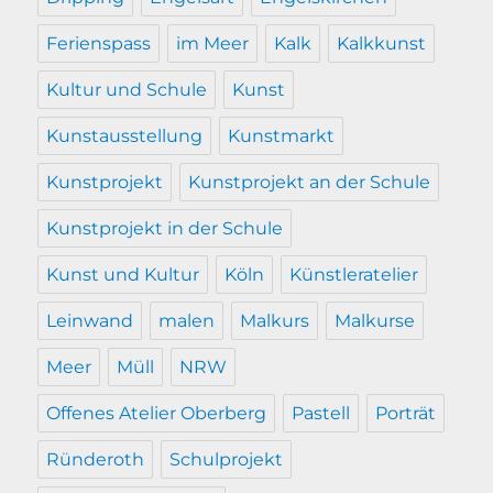
Ferienspass
im Meer
Kalk
Kalkkunst
Kultur und Schule
Kunst
Kunstausstellung
Kunstmarkt
Kunstprojekt
Kunstprojekt an der Schule
Kunstprojekt in der Schule
Kunst und Kultur
Köln
Künstleratelier
Leinwand
malen
Malkurs
Malkurse
Meer
Müll
NRW
Offenes Atelier Oberberg
Pastell
Porträt
Ründeroth
Schulprojekt