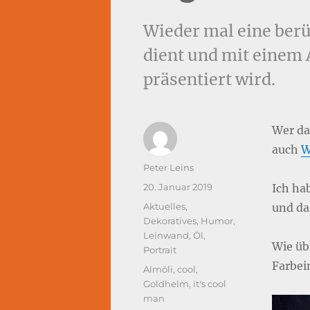
Wieder mal eine berü
dient und mit einem
präsentiert wird.
Wer da
auch
W
Autor
Peter Leins
Veröffentlicht
20. Januar 2019
Ich ha
am
Kategorien
Aktuelles
,
und da
Dekoratives
,
Humor
,
Leinwand
,
Öl
,
Wie übl
Portrait
Farbei
Schlagwörter
Almöli
,
cool
,
Goldhelm
,
it's cool
man