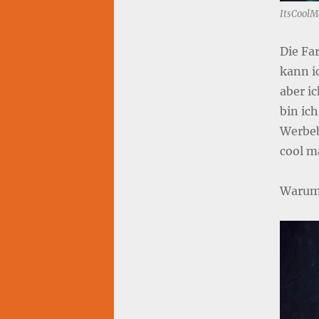
ItsCoolM
Die Far
kann ic
aber i
bin ich
Werbeb
cool m
Warum?