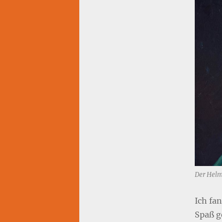
Der Helm 
Ich fa
Spaß g