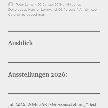
Autor
Veröffentlicht
Kategorien
Peter Leins
20. Januar 2019
Aktuelles
,
am
Schlagwörter
Dekoratives
,
Humor
,
Leinwand
,
Öl
,
Portrait
Almöli
,
cool
,
Goldhelm
,
it's cool man
Ausblick
Ausstellungen 2026:
Juli 2026 ENGELsART-Grossausstellung "Best