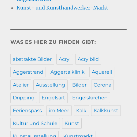
Kunst- und Kunsthandwerker-Markt
WAS ES HIER ZU FINDEN GIBT:
abstrakte Bilder
Acryl
Acrylbild
Aggerstrand
Aggertalklinik
Aquarell
Atelier
Ausstellung
Bilder
Corona
Dripping
Engelsart
Engelskirchen
Ferienspass
im Meer
Kalk
Kalkkunst
Kultur und Schule
Kunst
Kunstausstellung
Kunstmarkt