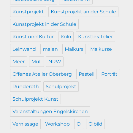
Kunstprojekt
Kunstprojekt an der Schule
Kunstprojekt in der Schule
Kunst und Kultur
Köln
Künstleratelier
Leinwand
malen
Malkurs
Malkurse
Meer
Müll
NRW
Offenes Atelier Oberberg
Pastell
Porträt
Ründeroth
Schulprojekt
Schulprojekt Kunst
Veranstaltungen Engelskirchen
Vernissage
Workshop
Öl
Ölbild