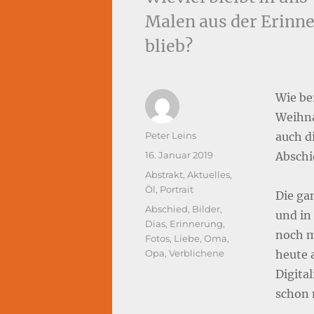
Malen aus der Erinne
blieb?
Wie ber
Weihna
Autor
Peter Leins
auch d
Veröffentlicht
16. Januar 2019
Abschi
am
Kategorien
Abstrakt
,
Aktuelles
,
Öl
,
Portrait
Die ga
Schlagwörter
Abschied
,
Bilder
,
und in
Dias
,
Erinnerung
,
noch ma
Fotos
,
Liebe
,
Oma
,
Opa
,
Verblichene
heute 
Digita
schon 