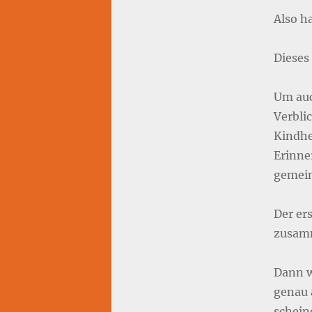
Also h
Dieses 
Um auc
Verbli
Kindhe
Erinne
gemein
Der ers
zusam
Dann w
genau 
schein