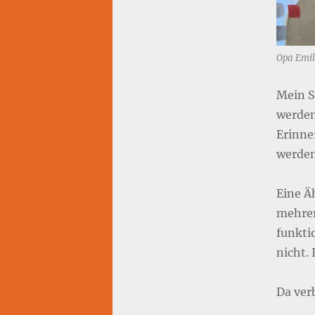
Opa Emil
Mein St
werden
Erinne
werden
Eine Ä
mehrer
funkti
nicht. 
Da ver