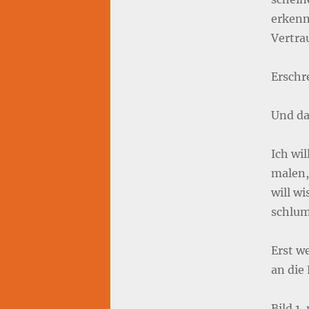
erkenn
Vertra
Erschr
Und da
Ich wi
malen, 
will w
schlum
Erst w
an die
Bild 1,