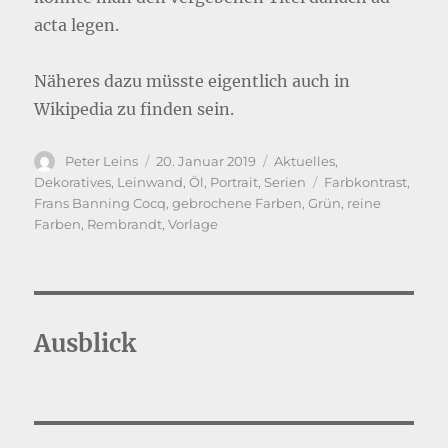
acta legen.
Näheres dazu müsste eigentlich auch in
Wikipedia zu finden sein.
Autor
Veröffentlicht
Kategorien
Peter Leins
20. Januar 2019
Aktuelles
,
am
Schlagwörter
Dekoratives
,
Leinwand
,
Öl
,
Portrait
,
Serien
Farbkontrast
,
Frans Banning Cocq
,
gebrochene Farben
,
Grün
,
reine
Farben
,
Rembrandt
,
Vorlage
Ausblick