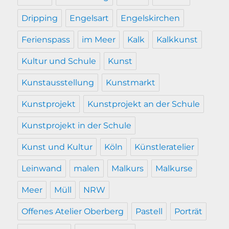
Dripping
Engelsart
Engelskirchen
Ferienspass
im Meer
Kalk
Kalkkunst
Kultur und Schule
Kunst
Kunstausstellung
Kunstmarkt
Kunstprojekt
Kunstprojekt an der Schule
Kunstprojekt in der Schule
Kunst und Kultur
Köln
Künstleratelier
Leinwand
malen
Malkurs
Malkurse
Meer
Müll
NRW
Offenes Atelier Oberberg
Pastell
Porträt