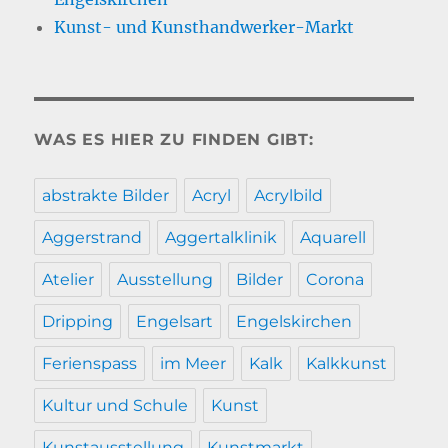
Kunst- und Kunsthandwerker-Markt
WAS ES HIER ZU FINDEN GIBT:
abstrakte Bilder
Acryl
Acrylbild
Aggerstrand
Aggertalklinik
Aquarell
Atelier
Ausstellung
Bilder
Corona
Dripping
Engelsart
Engelskirchen
Ferienspass
im Meer
Kalk
Kalkkunst
Kultur und Schule
Kunst
Kunstausstellung
Kunstmarkt