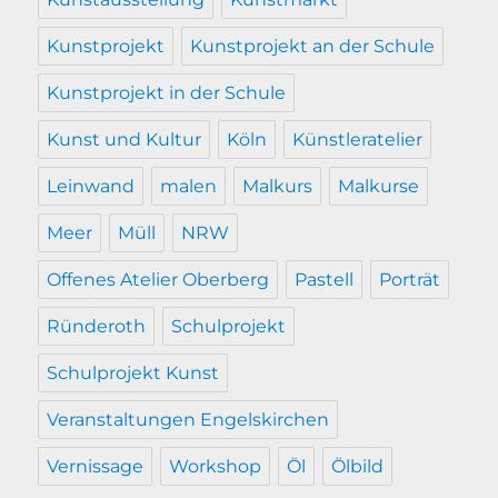
Kunstprojekt
Kunstprojekt an der Schule
Kunstprojekt in der Schule
Kunst und Kultur
Köln
Künstleratelier
Leinwand
malen
Malkurs
Malkurse
Meer
Müll
NRW
Offenes Atelier Oberberg
Pastell
Porträt
Ründeroth
Schulprojekt
Schulprojekt Kunst
Veranstaltungen Engelskirchen
Vernissage
Workshop
Öl
Ölbild