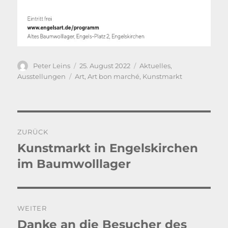
Autor
Veröffentlicht
Kategorien
Peter Leins
25. August 2022
Aktuelles
,
am
Schlagwörter
Ausstellungen
Art
,
Art bon marché
,
Kunstmarkt
Beitragsnavigation
ZURÜCK
Kunstmarkt in Engelskirchen
Vorheriger
Beitrag:
im Baumwolllager
WEITER
Danke an die Besucher des
Nächster