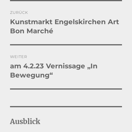
Beitragsnavigation
ZURÜCK
Kunstmarkt Engelskirchen Art
Vorheriger
Beitrag:
Bon Marché
WEITER
am 4.2.23 Vernissage „In
Nächster
Beitrag:
Bewegung“
Ausblick