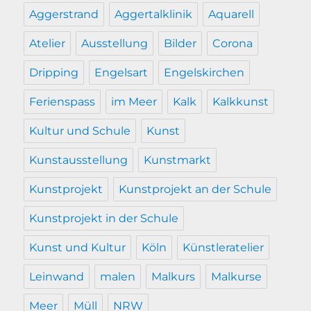
Aggerstrand
Aggertalklinik
Aquarell
Atelier
Ausstellung
Bilder
Corona
Dripping
Engelsart
Engelskirchen
Ferienspass
im Meer
Kalk
Kalkkunst
Kultur und Schule
Kunst
Kunstausstellung
Kunstmarkt
Kunstprojekt
Kunstprojekt an der Schule
Kunstprojekt in der Schule
Kunst und Kultur
Köln
Künstleratelier
Leinwand
malen
Malkurs
Malkurse
Meer
Müll
NRW