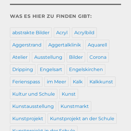
WAS ES HIER ZU FINDEN GIBT:
abstrakte Bilder
Acryl
Acrylbild
Aggerstrand
Aggertalklinik
Aquarell
Atelier
Ausstellung
Bilder
Corona
Dripping
Engelsart
Engelskirchen
Ferienspass
im Meer
Kalk
Kalkkunst
Kultur und Schule
Kunst
Kunstausstellung
Kunstmarkt
Kunstprojekt
Kunstprojekt an der Schule
Kunstprojekt in der Schule