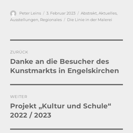
Autor
Veröffentlicht
Kategorien
Peter Leins
3. Februar 2023
Abstrakt
,
Aktuelles
,
am
Schlagwörter
Ausstellungen
,
Regionales
Die Linie in der Malerei
Beitragsnavigation
ZURÜCK
Danke an die Besucher des
Vorheriger
Beitrag:
Kunstmarkts in Engelskirchen
WEITER
Projekt „Kultur und Schule“
Nächster
Beitrag:
2022 / 2023