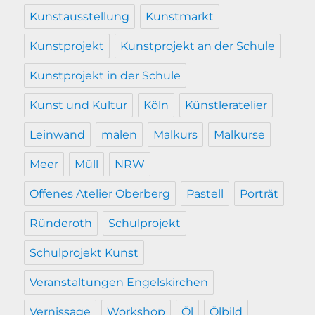
Kunstausstellung
Kunstmarkt
Kunstprojekt
Kunstprojekt an der Schule
Kunstprojekt in der Schule
Kunst und Kultur
Köln
Künstleratelier
Leinwand
malen
Malkurs
Malkurse
Meer
Müll
NRW
Offenes Atelier Oberberg
Pastell
Porträt
Ründeroth
Schulprojekt
Schulprojekt Kunst
Veranstaltungen Engelskirchen
Vernissage
Workshop
Öl
Ölbild