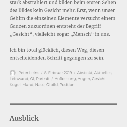
stark abstrahiert und bilden beim ersten Sehen
des Bildes kein Gesicht mehr. Erst, wenn unser
Gehirn die einzelnen Elemente versucht einem
Ganzen zuzuordnen entsteht der Begriff
„Gesicht“, vielleicht sogar „Mensch“ in uns.
Ich bin total glücklich, diesen Weg, diesen
entscheidenden Schritt gegangen zu sein.
Autor
Veröffentlicht
Kategorien
Peter Leins
8. Februar 2019
Abstrakt
,
Aktuelles
,
am
Schlagwörter
Leinwand
,
Öl
,
Portrait
Aufloesung
,
Augen
,
Gesicht
,
Kugel
,
Mund
,
Nase
,
Ölbild
,
Position
Ausblick