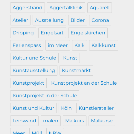
Aggerstrand
Aggertalklinik
Aquarell
Atelier
Ausstellung
Bilder
Corona
Dripping
Engelsart
Engelskirchen
Ferienspass
im Meer
Kalk
Kalkkunst
Kultur und Schule
Kunst
Kunstausstellung
Kunstmarkt
Kunstprojekt
Kunstprojekt an der Schule
Kunstprojekt in der Schule
Kunst und Kultur
Köln
Künstleratelier
Leinwand
malen
Malkurs
Malkurse
Meer
Müll
NRW