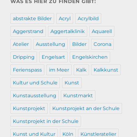
WAS ES HIER ZU FINDEN GIBT:
abstrakte Bilder
Acryl
Acrylbild
Aggerstrand
Aggertalklinik
Aquarell
Atelier
Ausstellung
Bilder
Corona
Dripping
Engelsart
Engelskirchen
Ferienspass
im Meer
Kalk
Kalkkunst
Kultur und Schule
Kunst
Kunstausstellung
Kunstmarkt
Kunstprojekt
Kunstprojekt an der Schule
Kunstprojekt in der Schule
Kunst und Kultur
Köln
Künstleratelier