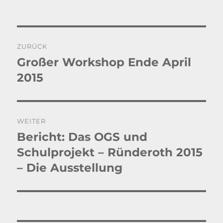
Beitragsnavigation
ZURÜCK
Großer Workshop Ende April
Vorheriger
Beitrag:
2015
WEITER
Bericht: Das OGS und
Nächster
Beitrag:
Schulprojekt – Ründeroth 2015
– Die Ausstellung