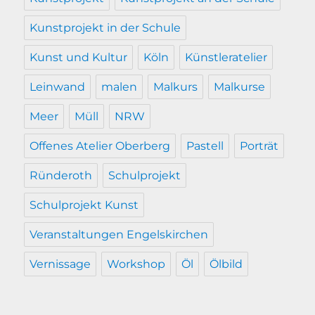
Kunstprojekt in der Schule
Kunst und Kultur
Köln
Künstleratelier
Leinwand
malen
Malkurs
Malkurse
Meer
Müll
NRW
Offenes Atelier Oberberg
Pastell
Porträt
Ründeroth
Schulprojekt
Schulprojekt Kunst
Veranstaltungen Engelskirchen
Vernissage
Workshop
Öl
Ölbild