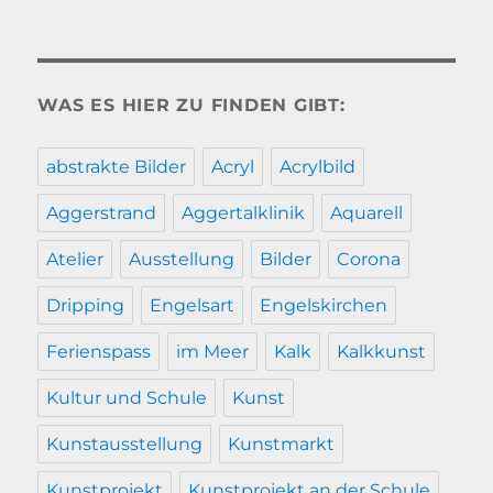
WAS ES HIER ZU FINDEN GIBT:
abstrakte Bilder
Acryl
Acrylbild
Aggerstrand
Aggertalklinik
Aquarell
Atelier
Ausstellung
Bilder
Corona
Dripping
Engelsart
Engelskirchen
Ferienspass
im Meer
Kalk
Kalkkunst
Kultur und Schule
Kunst
Kunstausstellung
Kunstmarkt
Kunstprojekt
Kunstprojekt an der Schule