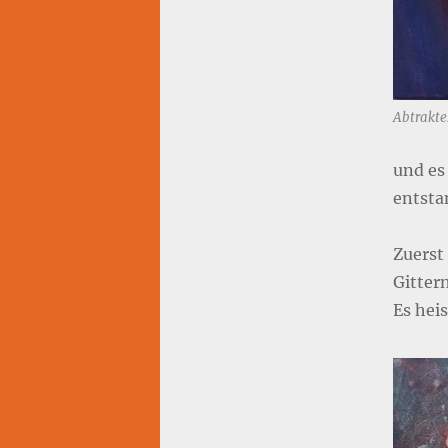
Abtraktes
und es
entsta
Zuerst
Gitter
Es hei