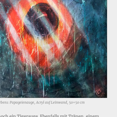
rben1: Papageienauge, Acryl auf Leinwand, 50×50 cm
och ein Tigerauge. Ebenfalls mit Tränen, einem