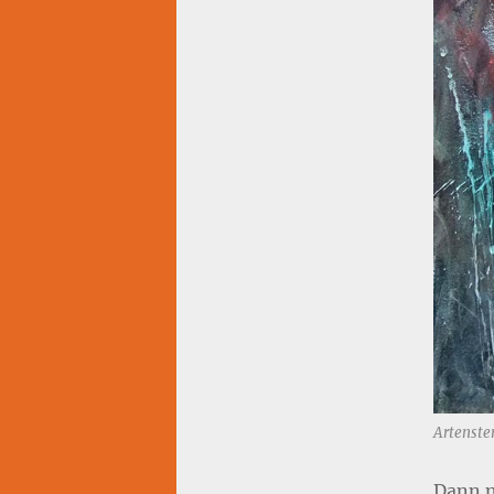
Artenste
Dann n