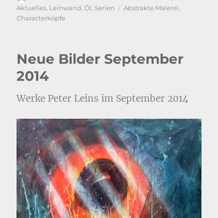
am
Schlagwörter
Aktuelles
,
Leinwand
,
Öl
,
Serien
Abstrakte Malerei
,
Characterköpfe
Neue Bilder September
2014
Werke Peter Leins im September 2014